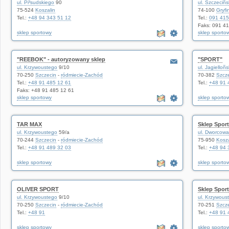
ul. Pi³sudskiego
90
ul. Szczeciñ
75-524
Koszalin
74-100
Gryfi
Tel.:
+48 94 343 51 12
Tel.:
091 415
Faks: 091 4
sklep sportowy
sklep sporto
"REEBOK" - autoryzowany sklep
"SPORT"
ul. Krzywoustego
9/10
ul. Jagielloñ
70-250
Szczecin
-
ródmiecie-Zachód
70-382
Szcz
Tel.:
+48 91 485 12 61
Tel.:
+48 91 
Faks: +48 91 485 12 61
sklep sportowy
sklep sporto
TAR MAX
Sklep Spor
ul. Krzywoustego
59/a
ul. Dworcowa
70-244
Szczecin
-
ródmiecie-Zachód
75-950
Kosza
Tel.:
+48 91 489 32 03
Tel.:
+48 94 
sklep sportowy
sklep sporto
OLIVER SPORT
Sklep Spor
ul. Krzywoustego
9/10
ul. Krzywous
70-250
Szczecin
-
ródmiecie-Zachód
70-251
Szcz
Tel.:
+48 91
Tel.:
+48 91 
sklep sportowy
sklep sporto