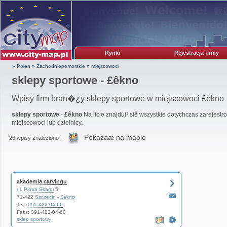
Rynki
Rejestracja firmy
» Polen
»
Zachodniopomorskie
»
miejscowoci
sklepy sportowe - £êkno
Wpisy firm bran�¿y sklepy sportowe w miejscowoci £êkno
sklepy sportowe
-
£êkno
Na licie znajduj¹ siê wszystkie dotychczas zarejestr
miejscowoci lub dzielnicy.
Pokazaæ na mapie
26 wpisy znaleziono -
akademia carvingu
ul. Piotra Skargi
5
71-422
Szczecin
-
£êkno
Tel.:
091-423-04-60
Faks: 091-423-04-60
sklep sportowy