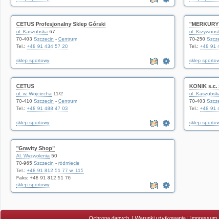
CETUS Profesjonalny Sklep Górski
"MERKURY"
ul. Kaszubska
67
ul. Krzywous
70-403
Szczecin
-
Centrum
70-250
Szcz
Tel.:
+48 91 434 57 20
Tel.:
+48 91 
sklep sportowy
sklep sporto
CETUS
KONIK s.c. 
ul. w. Wojciecha
11/2
ul. Kaszubsk
70-410
Szczecin
-
Centrum
70-403
Szcz
Tel.:
+48 91 488 47 03
Tel.:
+48 91 
sklep sportowy
sklep sporto
"Gravity Shop"
Al. Wyzwolenia
50
70-965
Szczecin
-
ródmiecie
Tel.:
+48 91 812 51 77 w. 115
Faks: +48 91 812 51 76
sklep sportowy
Ochrona danych
|
Warunki użytkowania
|
Impressum