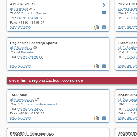
AMBER-SPORT
"DYSKOBO
ul. Pocztowa
34/2
Al. Wojska P
70-360
Szczecin
-
Turzyn
70-470
Szcz
Tel.:
+48 91 484 68 07
Tel.:
+48 91 
Faks: +48 91 484 68 07
sklep sportowy
sklep sporto
Regionalna Federacja Sportu
Planet Spor
ul. Pi³sudskiego
90
ul. Po³udnio
75-524
Koszalin
71-001
Szcz
Tel.:
+48 94 345 05 51
Tel.:
+48 91 
sklep sportowy
sklep sporto
wiêcej firm z regionu Zachodniopomorskie
"ALL-BISS"
SKLEP SP
ul. Krzywoustego
17
ul. Dworcowa
70-252
Szczecin
-
ródmiecie-Zachód
70-206
Szcz
Tel.:
+48 91 489 32 02
Tel.:
+48 91 
Faks: +48 91 489 32 02
Faks: +48 9
sklep sportowy
sklep sporto
REKORD I - sklep sportowy
SPORTGRY