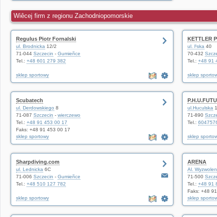
Wiêcej firm z regionu Zachodniopomorskie
Regulus Piotr Fornalski
KETTLER PO
ul. Brodnicka
12/2
ul. l¹ska
40
71-044
Szczecin
-
Gumieñce
70-432
Szcz
Tel.:
+48 601 279 382
Tel.:
+48 91 
sklep sportowy
sklep sporto
Scubatech
P.H.U.FUT
ul. Derdowskiego
8
ul.Huculska
1
71-087
Szczecin
-
wierczewo
71-890
Szcz
Tel.:
+48 91 453 00 17
Tel.:
604757
Faks: +48 91 453 00 17
sklep sportowy
sklep sporto
Sharpdiving.com
ARENA
ul. Lednicka
6C
Al. Wyzwolen
71-006
Szczecin
-
Gumieñce
71-500
Szcz
Tel.:
+48 510 127 782
Tel.:
+48 91 
Faks: +48 9
sklep sportowy
sklep sporto