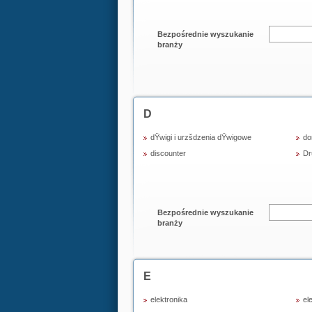
Bezpośrednie wyszukanie
branży
D
dŸwigi i urzšdzenia dŸwigowe
do
discounter
Dr
Bezpośrednie wyszukanie
branży
E
elektronika
el