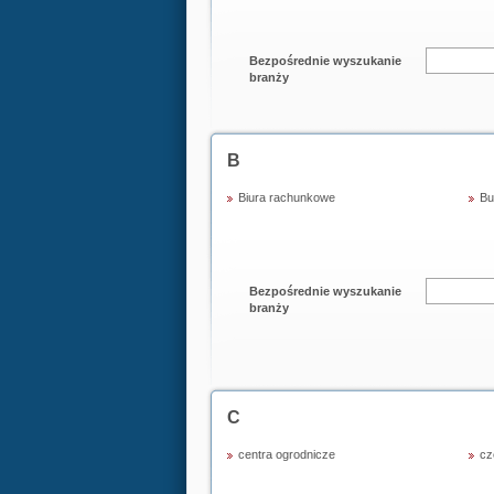
Bezpośrednie wyszukanie
branży
B
Biura rachunkowe
Bu
Bezpośrednie wyszukanie
branży
C
centra ogrodnicze
cz