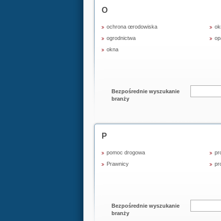
O
ochrona œrodowiska
ok
ogrodnictwa
op
okna
Bezpośrednie wyszukanie
branży
P
pomoc drogowa
pr
Prawnicy
pr
Bezpośrednie wyszukanie
branży