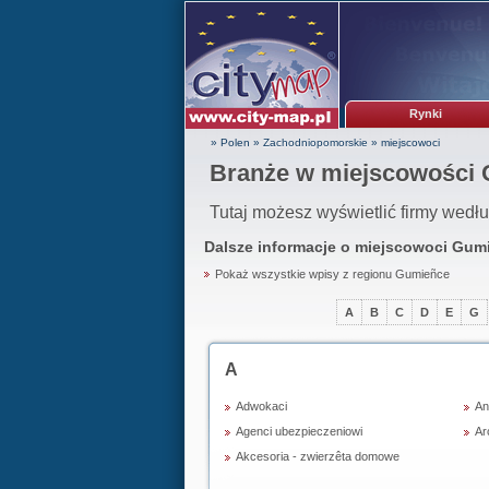
Rynki
» Polen
»
Zachodniopomorskie
»
miejscowoci
Branże w miejscowości
Tutaj możesz wyświetlić firmy wedł
Dalsze informacje o miejscowoci
Gumi
Pokaż wszystkie wpisy z regionu Gumieñce
A
B
C
D
E
G
A
Adwokaci
An
Agenci ubezpieczeniowi
Ar
Akcesoria - zwierzêta domowe