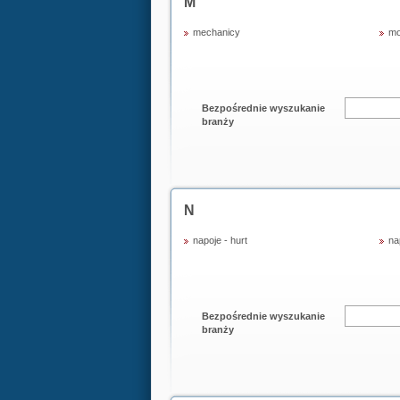
M
mechanicy
mo
Bezpośrednie wyszukanie
branży
N
napoje - hurt
na
Bezpośrednie wyszukanie
branży