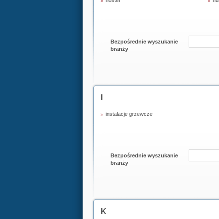
hostel
hu
Bezpośrednie wyszukanie
branży
I
instalacje grzewcze
Bezpośrednie wyszukanie
branży
K