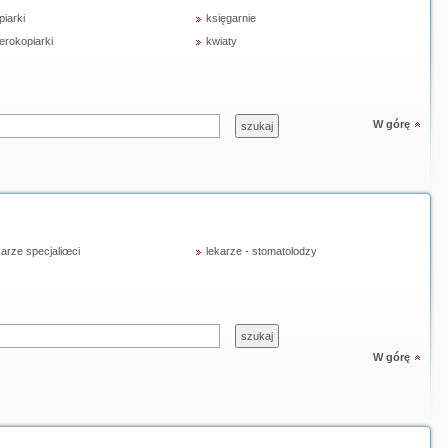
piarki
księgarnie
erokopiarki
kwiaty
W górę
karze specjaliœci
lekarze - stomatolodzy
W górę