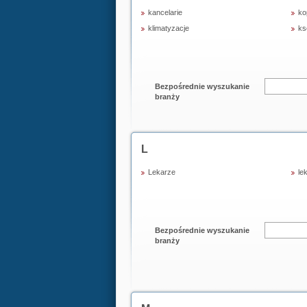
kancelarie
ko
klimatyzacje
ks
Bezpośrednie wyszukanie
branży
L
Lekarze
le
Bezpośrednie wyszukanie
branży