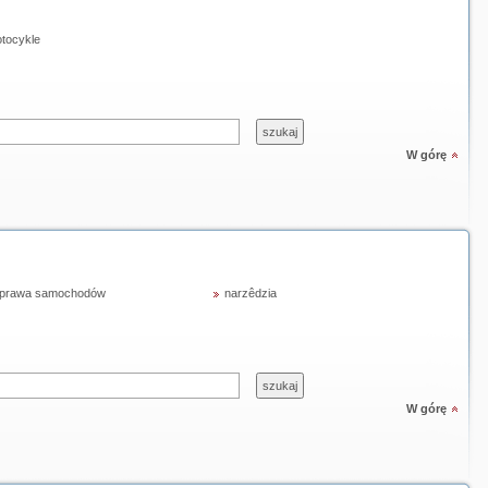
tocykle
W górę
prawa samochodów
narzêdzia
W górę