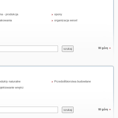
na - produkcja
opony
akowania
organizacja wesel
W górę
odukty naturalne
Przedsiêbiorstwa budowlane
ojektowanie wnętrz
W górę