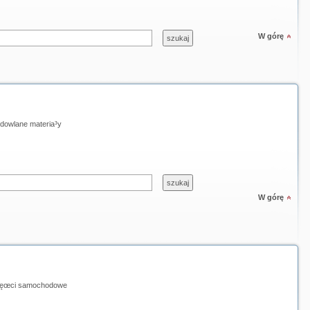
W górę
dowlane materia³y
W górę
ęœci samochodowe