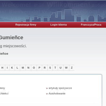
Rejestracja firmy
Login klienta
Franczyza/Praca
 Gumieñce
ug miejscowości.
eñce
H
I
K
L
M
N
O
P
R
S
T
U
W
Z
teny
artykuły spożywcze
chitekci
Autoholowanie