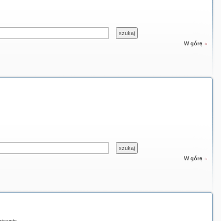
W górę
W górę