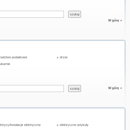
W górę
radztwo podatkowe
drzwi
ukarnie
W górę
ektrycy/instalacje elektryczne
elektryczne artykuły