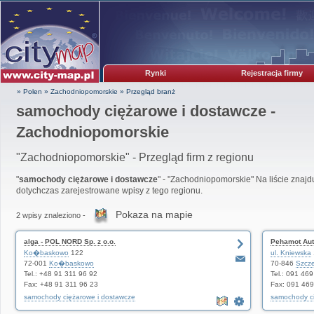
Rynki
Rejestracja firmy
» Polen
»
Zachodniopomorskie
»
Przegląd branż
samochody ciężarowe i dostawcze -
Zachodniopomorskie
"Zachodniopomorskie" - Przegląd firm z regionu
"
samochody ciężarowe i dostawcze
" - "Zachodniopomorskie" Na liście znajd
dotychczas zarejestrowane wpisy z tego regionu.
Pokaza na mapie
2 wpisy znaleziono -
alga - POL NORD Sp. z o.o.
Pehamot Auto
Ko�baskowo
122
ul. Kniewska
72-001
Ko�baskowo
70-846
Szcze
Tel.: +48 91 311 96 92
Tel.: 091 46
Fax: +48 91 311 96 23
Fax: 091 469
samochody ciężarowe i dostawcze
samochody ci