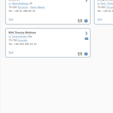
ul. Wyszyñskiego
20
ul. Boh. Get
70-200
Szczecin
-
Stare Miasto
70-302
Szcze
Tel.: +48 91 488 85 24
Tel.: +48 91
Stof
Stof
BAH Tkaniny Meblowe
ul. Gnienieñska
19a
75-736
Koszalin
Tel.: +48 050 395 02 21
Stof