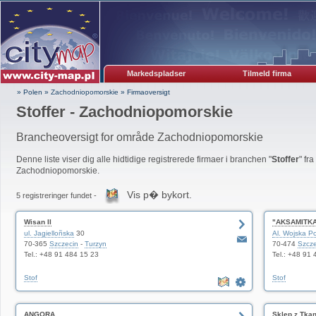
Markedspladser
Tilmeld firma
» Polen
»
Zachodniopomorskie
»
Firmaoversigt
Stoffer - Zachodniopomorskie
Brancheoversigt for område Zachodniopomorskie
Denne liste viser dig alle hidtidige registrerede firmaer i branchen "
Stoffer
" fr
Zachodniopomorskie.
Vis p� bykort.
5 registreringer fundet -
Wisan II
"AKSAMITK
ul. Jagielloñska
30
Al. Wojska P
70-365
Szczecin
-
Turzyn
70-474
Szcze
Tel.: +48 91 484 15 23
Tel.: +48 91
Stof
Stof
ANGORA
Sklep z Tka