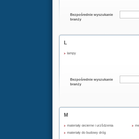
Bezpośrednie wyszukanie
branży
L
lampy
Bezpośrednie wyszukanie
branży
M
materiały œcierne i urzšdzenia
me
materiały do budowy dróg