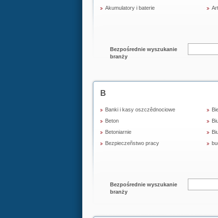
Akumulatory i baterie
Ar
Bezpośrednie wyszukanie
branży
B
Banki i kasy oszczêdnociowe
Bi
Beton
Bi
Betoniarnie
Bi
Bezpieczeñstwo pracy
bu
Bezpośrednie wyszukanie
branży