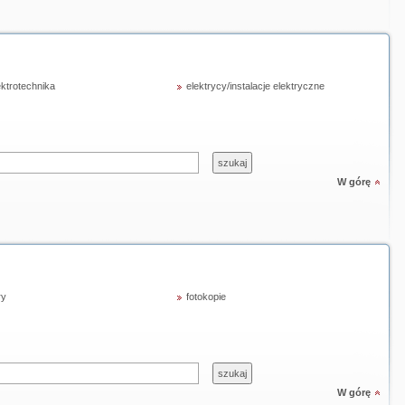
ektrotechnika
elektrycy/instalacje elektryczne
W górę
ry
fotokopie
W górę