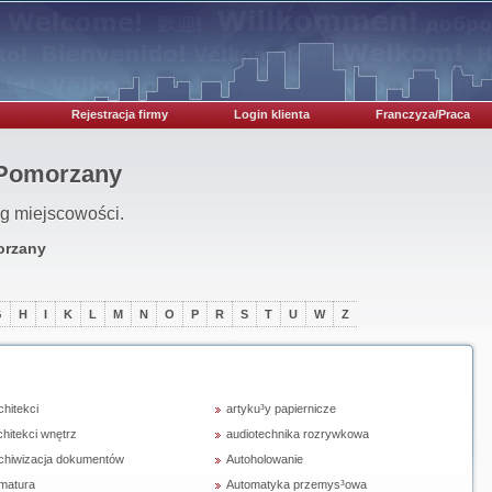
Rejestracja firmy
Login klienta
Franczyza/Praca
 Pomorzany
ug miejscowości.
rzany
G
H
I
K
L
M
N
O
P
R
S
T
U
W
Z
chitekci
artyku³y papiernicze
chitekci wnętrz
audiotechnika rozrywkowa
chiwizacja dokumentów
Autoholowanie
matura
Automatyka przemys³owa