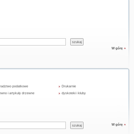
W górę
radztwo podatkowe
Drukarnie
ewno i artykuły drzewne
dyskoteki i kluby
W górę