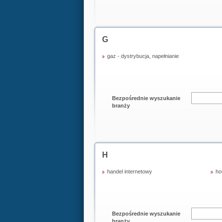
G
gaz - dystrybucja, napełnianie
Bezpośrednie wyszukanie
branży
H
handel internetowy
ho
Bezpośrednie wyszukanie
branży