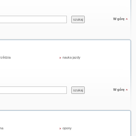
W górę
rzêdzia
nauka jazdy
W górę
na
opony