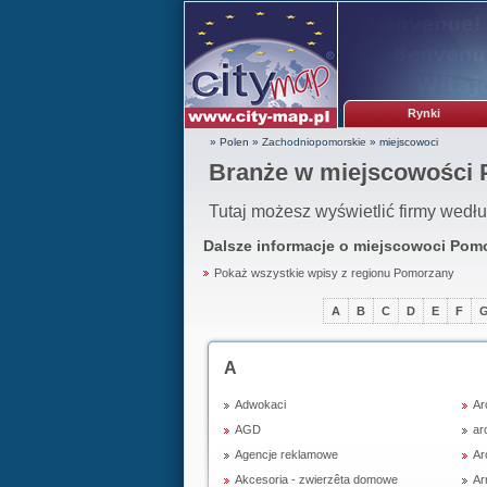
Rynki
» Polen
»
Zachodniopomorskie
»
miejscowoci
Branże w miejscowości
Tutaj możesz wyświetlić firmy wedł
Dalsze informacje o miejscowoci
Pomo
Pokaż wszystkie wpisy z regionu Pomorzany
A
B
C
D
E
F
A
Adwokaci
Ar
AGD
ar
Agencje reklamowe
Ar
Akcesoria - zwierzêta domowe
Ar