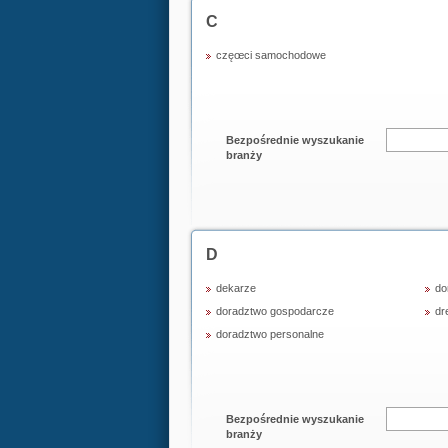
C
częœci samochodowe
Bezpośrednie wyszukanie
branży
D
dekarze
do
doradztwo gospodarcze
dr
doradztwo personalne
Bezpośrednie wyszukanie
branży