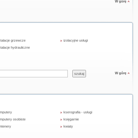
W górę
stalacje grzewcze
izolacyjne usługi
stalacje hydrauliczne
W górę
mputery
kserografia - usługi
mputery osobiste
księgarnie
ntenery
kwiaty