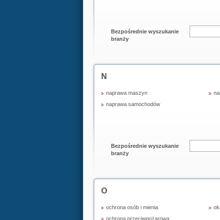
Bezpośrednie wyszukanie
branży
N
naprawa maszyn
na
naprawa samochodów
Bezpośrednie wyszukanie
branży
O
ochrona osób i mienia
ok
ochrona przeciwpożarowa