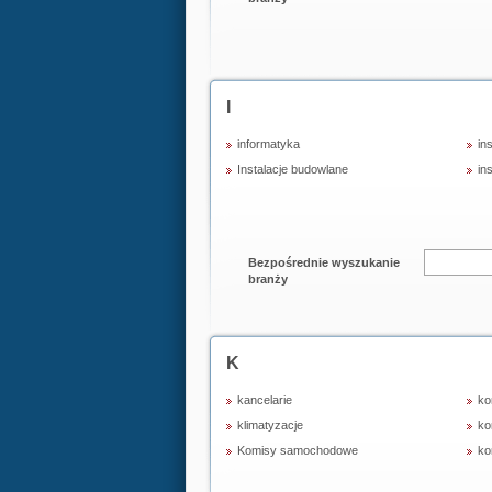
I
informatyka
in
Instalacje budowlane
in
Bezpośrednie wyszukanie
branży
K
kancelarie
ko
klimatyzacje
ko
Komisy samochodowe
ko