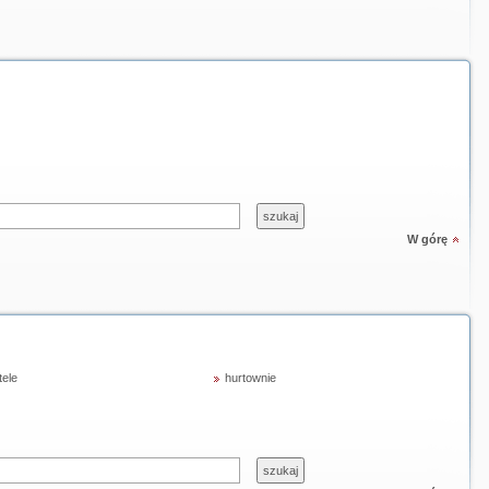
W górę
tele
hurtownie