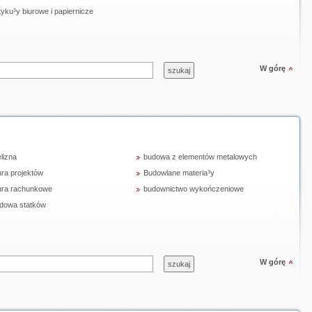
tyku³y biurowe i papiernicze
W górę
elizna
budowa z elementów metalowych
ura projektów
Budowlane materia³y
ura rachunkowe
budownictwo wykończeniowe
dowa statków
W górę