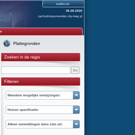
taalkeuze
06.08.2026
zachodniopomorskie.city-map.pl
e
Plattegronden
Zoeken in de regio
Filteren
Meerdere mogelijke verwijzingen:
Huizen specificatie:
Alleen vermeldingen laten zien uit: