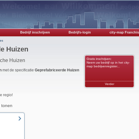
Bedrijf inschrijven
Bedrijfs-login
city-map Franchis
es
de Huizen
Gratis inschrijven:
nche Huizen
Neem uw bedrijf op in het city-
map bedrijvenregister...
n
met de specificatie
Geprefabriceerde Huizen
Verder
e regio!
 tonen