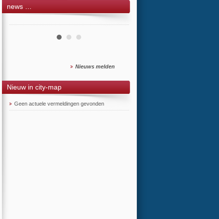
news …
Nieuws melden
Nieuw in city-map
Geen actuele vermeldingen gevonden