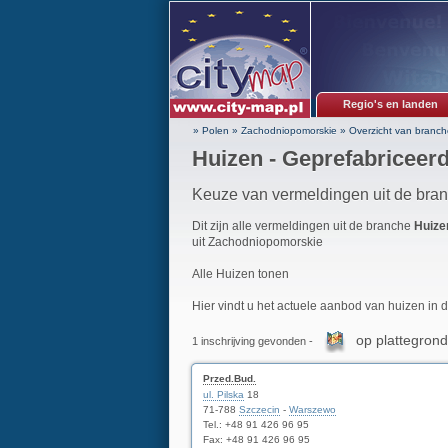
Regio's en landen
» Polen
»
Zachodniopomorskie
»
Overzicht van branch
Huizen - Geprefabriceer
Keuze van vermeldingen uit de bra
Dit zijn alle vermeldingen uit de branche
Huize
uit Zachodniopomorskie
Alle Huizen tonen
Hier vindt u het actuele aanbod van huizen in d
op plattegrond
1 inschrijving gevonden -
Przed.Bud.
ul. Pilska
18
71-788
Szczecin
-
Warszewo
Tel.: +48 91 426 96 95
Fax: +48 91 426 96 95